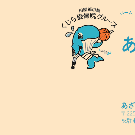
ホーム
あざ
〒22
※駐